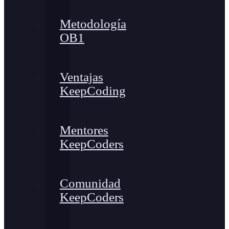
Metodología
OB1
Ventajas
KeepCoding
Mentores
KeepCoders
Comunidad
KeepCoders