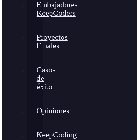
Embajadores
KeepCoders
Proyectos
Finales
Casos
de
éxito
Opiniones
KeepCoding