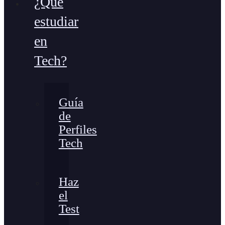
¿Qué
estudiar
en
Tech?
Guía
de
Perfiles
Tech
Haz
el
Test