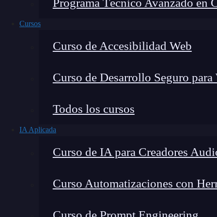
Programa Técnico Avanzado en Cib
Cursos
Curso de Accesibilidad Web
Curso de Desarrollo Seguro para
Lucia Gómez Salgado
Todos los cursos
Contribuyo a acercar la realidad del sector tecno
IA Aplicada
visión de mercado y experiencia directa en proces
Curso de IA para Creadores Audi
Curso Automatizaciones con Herra
React es una librería de Javascript conocida po
Curso de Prompt Engineering