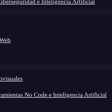
erseguridad e Inteligencia Artificial
 Web
lógico a nuevos profesionales, combinando conocimiento práctico,
os de transformación profesional.
ovisuales
mientas No Code e Inteligencia Artificial
r
facilitarnos la escritura de código JavaScript con