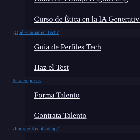
una sintaxis similar a HTML.
Uno de los elem
hooks,
introducidos en las últimas versiones. E
Curso de Ética en la lA Generativ
useContext
en React, un
hook
fundamental p
librería.
¿Qué estudiar en Tech?
Guía de Perfiles Tech
¿Qué encontrarás en este post?
Haz el Test
Para empresas
¿Qué es useContext en React?
¿Cómo funciona useContext en React?
Forma Talento
Te ponemos un ejemplo
¿Te animas a seguir aprendiendo?
Contrata Talento
¿Qué es useContext en React
¿Por qué KeepCoding?