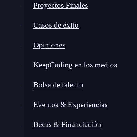
Proyectos Finales
post sobre cómo
crear un contexto en React
.
const MyContext = 
React
.createContext ( 
Casos de éxito
Una vez tenemos este elemento creado,
le asi
Opiniones
<
MyContext.Provider value=
{/*some value 
KeepCoding en los medios
La diferencia ahora es que
podemos usar el
ho
directamente el valor que hemos puesto en e
Bolsa de talento
const value = useContext (MyContext);
Eventos & Experiencias
Como puedes ver, lo que pasamos por el
hook 
Te ponemos un ejemplo
Becas & Financiación