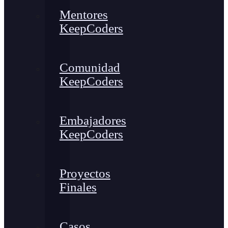
Mentores
KeepCoders
Comunidad
KeepCoders
Embajadores
KeepCoders
Proyectos
Finales
Casos