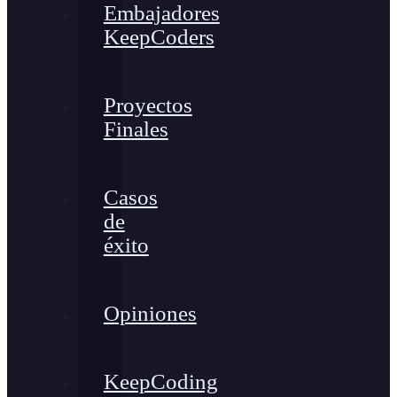
Embajadores
KeepCoders
Proyectos
Finales
Casos
de
éxito
Opiniones
KeepCoding