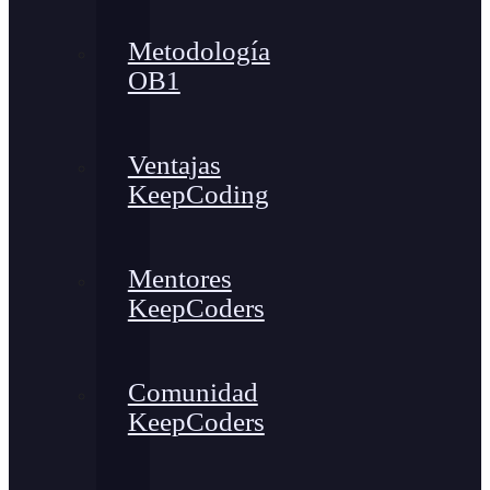
Metodología
OB1
Ventajas
KeepCoding
Mentores
KeepCoders
Comunidad
KeepCoders