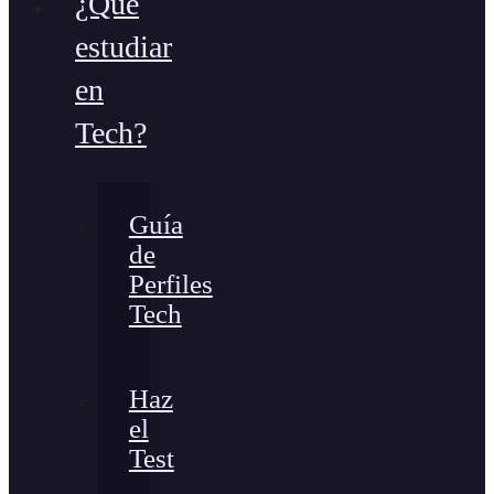
¿Qué
estudiar
en
Tech?
Guía
de
Perfiles
Tech
Haz
el
Test