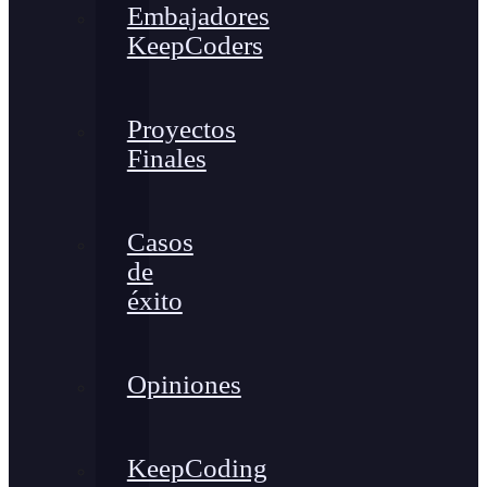
Embajadores
KeepCoders
Proyectos
Finales
Casos
de
éxito
Opiniones
KeepCoding