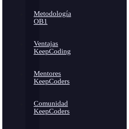
Metodología
OB1
Ventajas
KeepCoding
Mentores
KeepCoders
Comunidad
KeepCoders