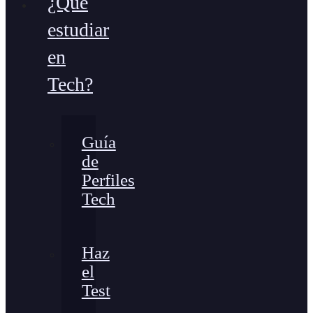
¿Qué
estudiar
en
Tech?
Guía
de
Perfiles
Tech
Haz
el
Test