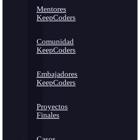
Mentores
KeepCoders
Comunidad
KeepCoders
Embajadores
KeepCoders
Proyectos
Finales
Casos