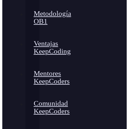
Metodología
OB1
Ventajas
KeepCoding
Mentores
KeepCoders
Comunidad
KeepCoders