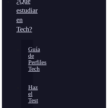
¿Qué
estudiar
en
Tech?
Guía
de
Perfiles
Tech
Haz
el
Test