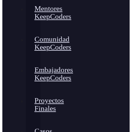
Mentores
KeepCoders
Comunidad
KeepCoders
Embajadores
KeepCoders
Proyectos
Finales
Casos