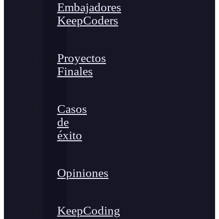
Embajadores
KeepCoders
Proyectos
Finales
Casos
de
éxito
Opiniones
KeepCoding