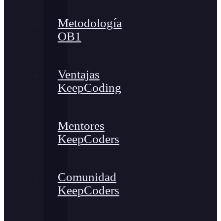
Metodología
OB1
Ventajas
KeepCoding
Mentores
KeepCoders
Comunidad
KeepCoders