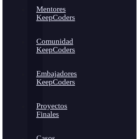
Mentores
KeepCoders
Comunidad
KeepCoders
Embajadores
KeepCoders
Proyectos
Finales
Casos