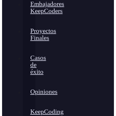
Embajadores
KeepCoders
Proyectos
Finales
Casos
de
éxito
Opiniones
KeepCoding