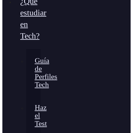
¿Qué
estudiar
en
Tech?
Guía
de
Perfiles
Tech
Haz
el
Test