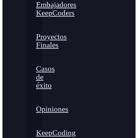
Embajadores
KeepCoders
Proyectos
Finales
Casos
de
éxito
Opiniones
KeepCoding