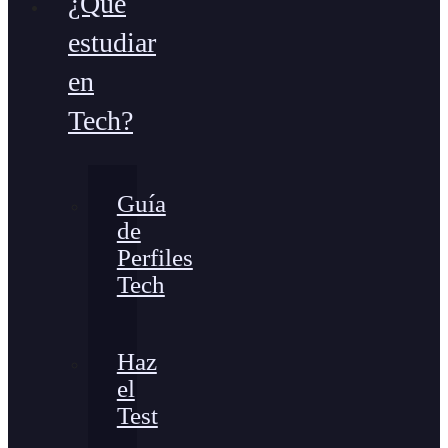
¿Qué
estudiar
en
Tech?
Guía
de
Perfiles
Tech
Haz
el
Test