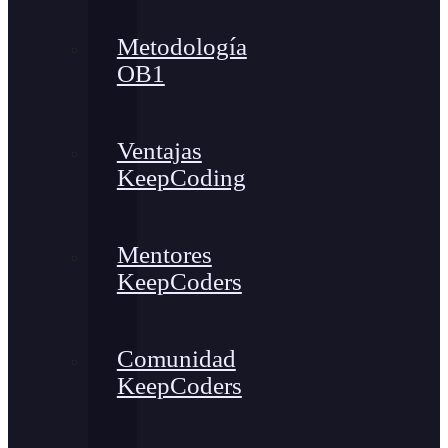
Metodología
OB1
Ventajas
KeepCoding
Mentores
KeepCoders
Comunidad
KeepCoders