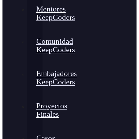
Mentores
KeepCoders
Comunidad
KeepCoders
Embajadores
KeepCoders
Proyectos
Finales
Casos