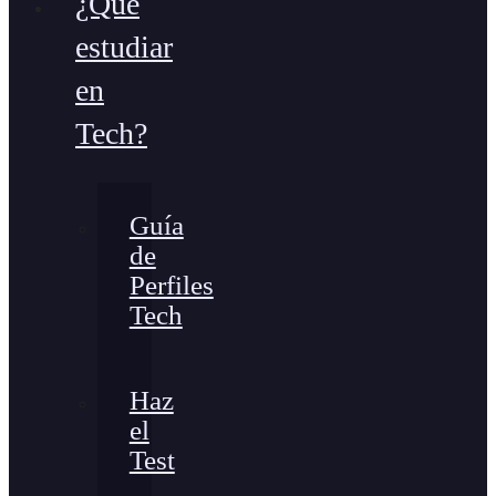
¿Qué
estudiar
en
Tech?
Guía
de
Perfiles
Tech
Haz
el
Test