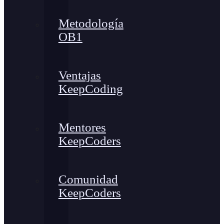
Metodología
OB1
Ventajas
KeepCoding
Mentores
KeepCoders
Comunidad
KeepCoders