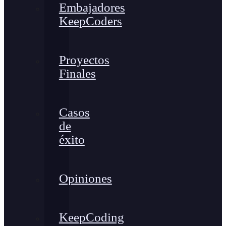
Embajadores
KeepCoders
Proyectos
Finales
Casos
de
éxito
Opiniones
KeepCoding