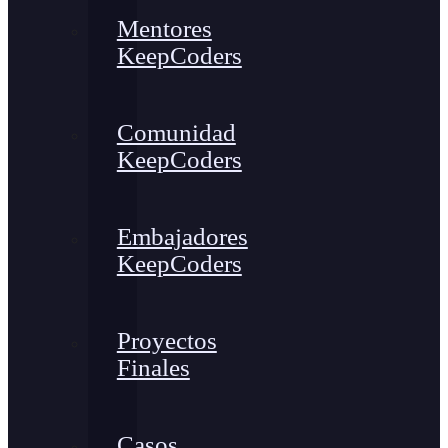
Mentores
KeepCoders
Comunidad
KeepCoders
Embajadores
KeepCoders
Proyectos
Finales
Casos