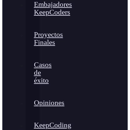
Embajadores
KeepCoders
Proyectos
Finales
Casos
de
éxito
Opiniones
KeepCoding