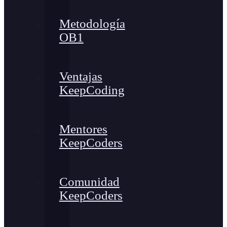
Metodología
OB1
Ventajas
KeepCoding
Mentores
KeepCoders
Comunidad
KeepCoders