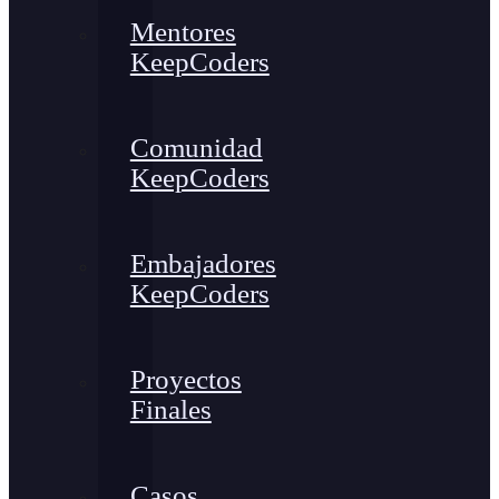
Mentores
KeepCoders
Comunidad
KeepCoders
Embajadores
KeepCoders
Proyectos
Finales
Casos