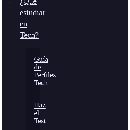
¿Qué
estudiar
en
Tech?
Guía
de
Perfiles
Tech
Haz
el
Test