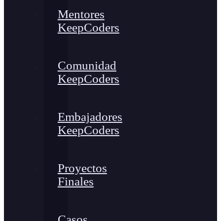
Mentores
KeepCoders
Comunidad
KeepCoders
Embajadores
KeepCoders
Proyectos
Finales
Casos