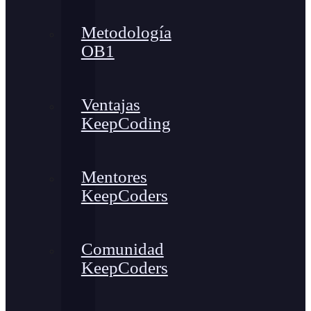
Metodología
OB1
Ventajas
KeepCoding
Mentores
KeepCoders
Comunidad
KeepCoders