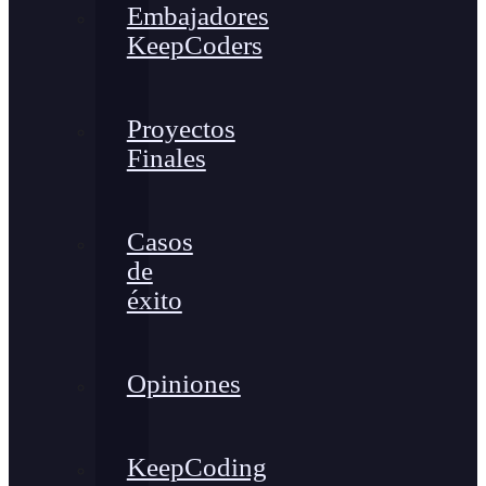
Embajadores
KeepCoders
Proyectos
Finales
Casos
de
éxito
Opiniones
KeepCoding