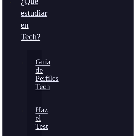
¿Qué
estudiar
en
Tech?
Guía
de
Perfiles
Tech
Haz
el
Test