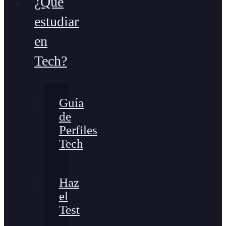
¿Qué
estudiar
en
Tech?
Guía
de
Perfiles
Tech
Haz
el
Test