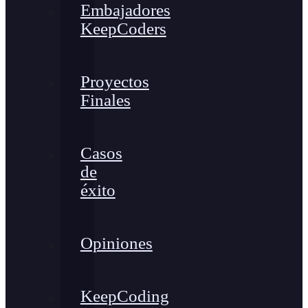
Embajadores
KeepCoders
Proyectos
Finales
Casos
de
éxito
Opiniones
KeepCoding