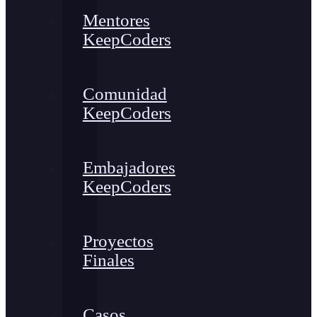
Mentores
KeepCoders
Comunidad
KeepCoders
Embajadores
KeepCoders
Proyectos
Finales
Casos