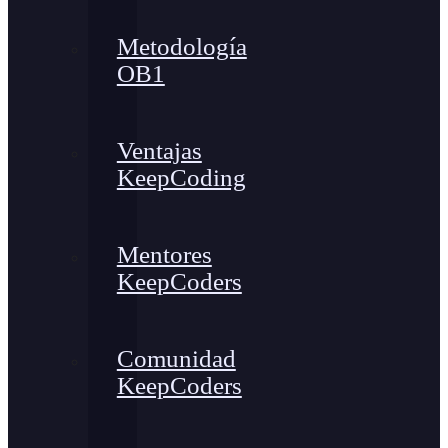
Metodología
OB1
Ventajas
KeepCoding
Mentores
KeepCoders
Comunidad
KeepCoders