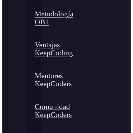
Metodología
OB1
Ventajas
KeepCoding
Mentores
KeepCoders
Comunidad
KeepCoders