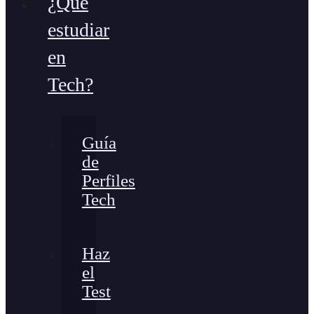
¿Qué
estudiar
en
Tech?
Guía
de
Perfiles
Tech
Haz
el
Test