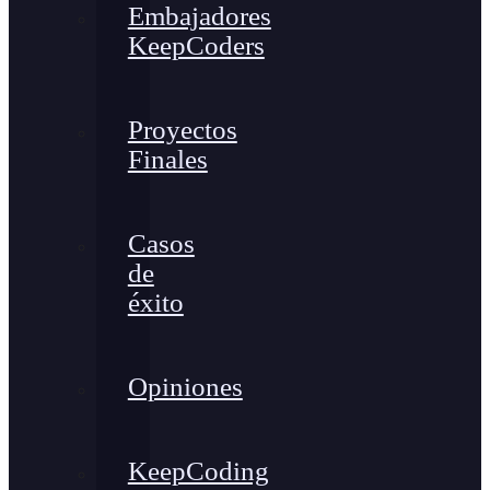
Embajadores
KeepCoders
Proyectos
Finales
Casos
de
éxito
Opiniones
KeepCoding