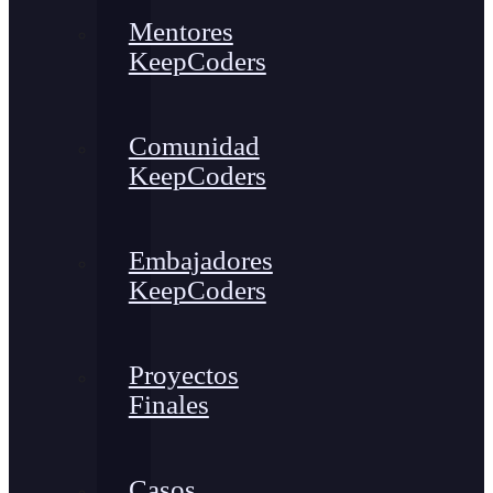
Mentores
KeepCoders
Comunidad
KeepCoders
Embajadores
KeepCoders
Proyectos
Finales
Casos