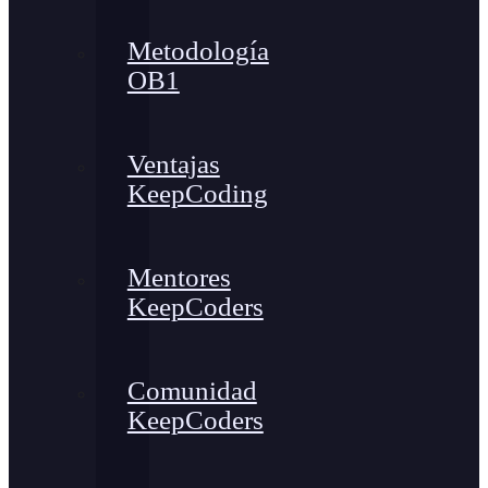
Metodología
OB1
Ventajas
KeepCoding
Mentores
KeepCoders
Comunidad
KeepCoders