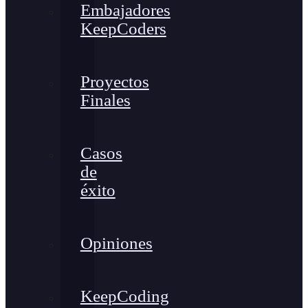
Embajadores
KeepCoders
Proyectos
Finales
Casos
de
éxito
Opiniones
KeepCoding