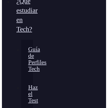
¿Qué
estudiar
en
Tech?
Guía
de
Perfiles
Tech
Haz
el
Test