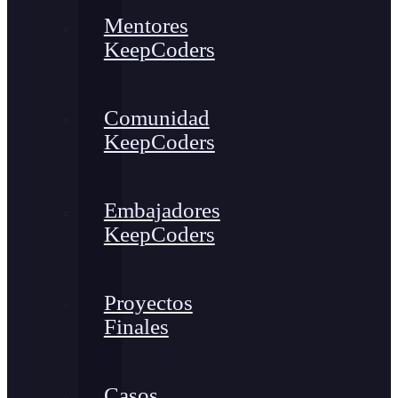
Mentores
KeepCoders
Comunidad
KeepCoders
Embajadores
KeepCoders
Proyectos
Finales
Casos