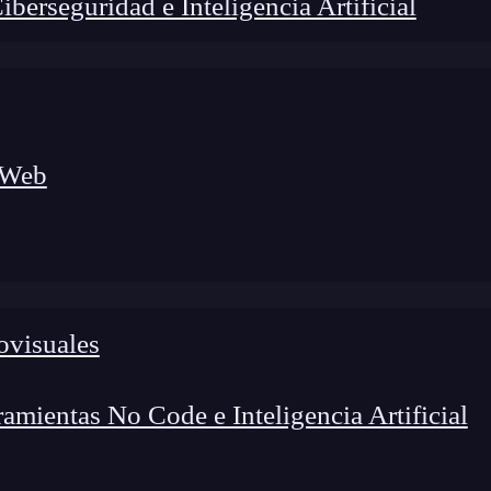
erseguridad e Inteligencia Artificial
 Web
ovisuales
foco en el desarrollo de talento y el análisis del sector
o evolucionan las tecnologías, qué competencias demanda el
 el entorno tech.
mientas No Code e Inteligencia Artificial