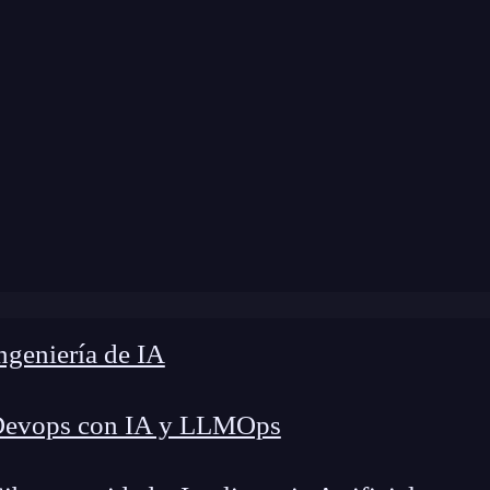
 modificación:
3 de octubre de 2024 |
Tiempo de 
g
»
¿Cómo se refleja el machine learning en el día a día?
geniería de IA
Devops con IA y LLMOps