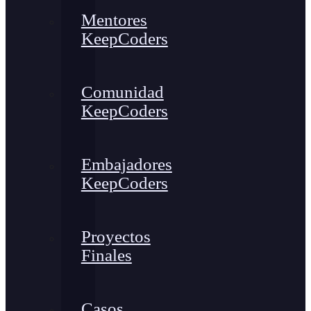
Mentores
KeepCoders
Comunidad
KeepCoders
Embajadores
KeepCoders
Proyectos
Finales
Casos