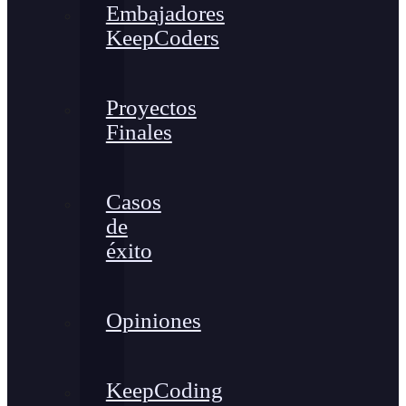
Embajadores
KeepCoders
Proyectos
Finales
Casos
de
éxito
Opiniones
KeepCoding