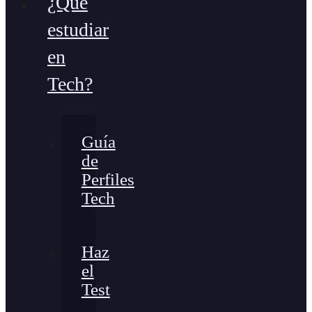
¿Qué
estudiar
en
Tech?
Guía
de
Perfiles
Tech
Haz
el
Test