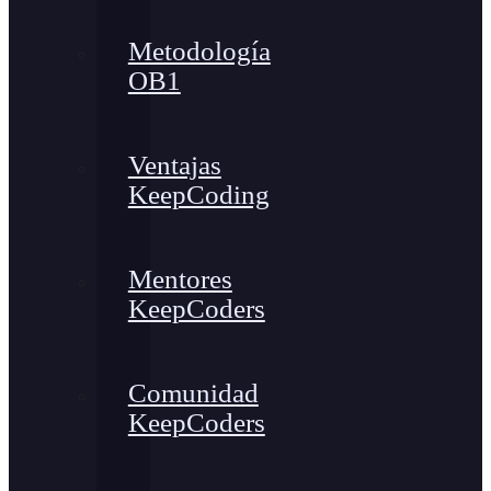
Metodología
OB1
Ventajas
KeepCoding
Mentores
KeepCoders
Comunidad
KeepCoders