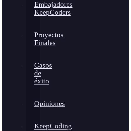
Embajadores
KeepCoders
Proyectos
Finales
Casos
de
éxito
Opiniones
KeepCoding