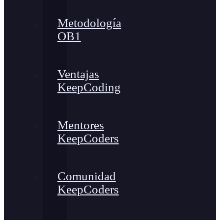
Metodología
OB1
Ventajas
KeepCoding
Mentores
KeepCoders
Comunidad
KeepCoders