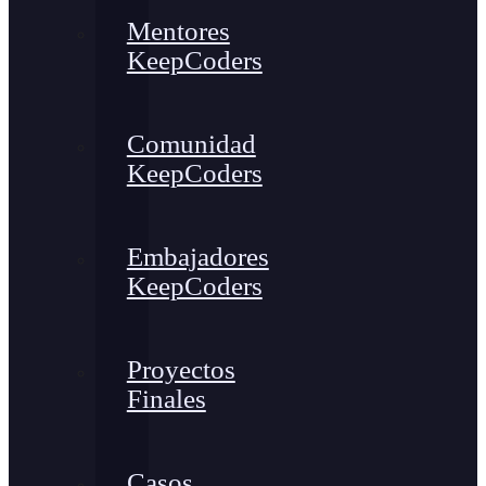
Mentores
KeepCoders
Comunidad
KeepCoders
Embajadores
KeepCoders
Proyectos
Finales
Casos