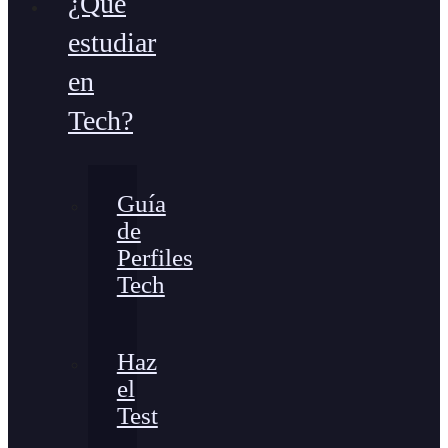
¿Qué
estudiar
en
Tech?
Guía
de
Perfiles
Tech
Haz
el
Test