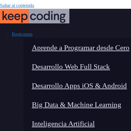
Saltar al contenido
Bootcamps
Aprende a Programar desde Cero
Desarrollo Web Full Stack
Enviar dato
Desarrollo Apps iOS & Android
Big Data & Machine Learning
Inteligencia Artificial
Lucia Gómez Salgado
|
Última