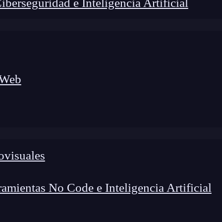
erseguridad e Inteligencia Artificial
 Web
lógico a nuevos profesionales, combinando conocimiento práctico,
os de transformación profesional.
ovisuales
mientas No Code e Inteligencia Artificial
s sitios para procesarlos de diversas maneras. Una de