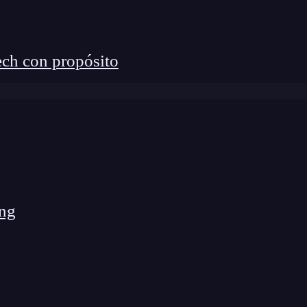
nción hasta el momento:
ch con propósito
ng
 la ruta del
endpoint
al que queremos mandar
parámetro de la función.