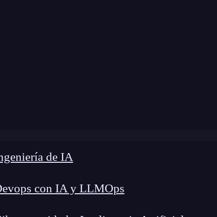
e
»
Blog
»
Enviar datos a una API desde React
geniería de IA
Devops con IA y LLMOps