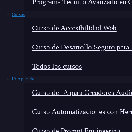
Programa Técnico Avanzado en Cib
Cursos
Curso de Accesibilidad Web
Curso de Desarrollo Seguro para
Lucia Gómez Salgado
Todos los cursos
Contribuyo a acercar la realidad del sector tecno
IA Aplicada
visión de mercado y experiencia directa en proces
Curso de IA para Creadores Audi
Curso Automatizaciones con Herra
Toda aplicación web recibe y envía datos a otro
Curso de Prompt Engineering