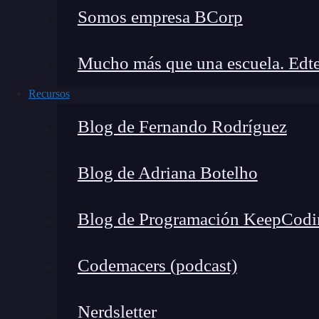
A continuación, te mostramos cómo va esta fu
Somos empresa BCorp
export const login =
credentials
=> {
Mucho más que una escuela. Edte
return client.post ({
Recursos
username:
credentials.
username,
Blog de Fernando Rodríguez
password:
credentials.
password,
Blog de Adriana Botelho
});
Blog de Programación KeepCodi
};
Codemacers (podcast)
Ahora, en esta función
también debemos pasar
nuestros datos.
Esta ruta se pasa como primer 
Nerdsletter