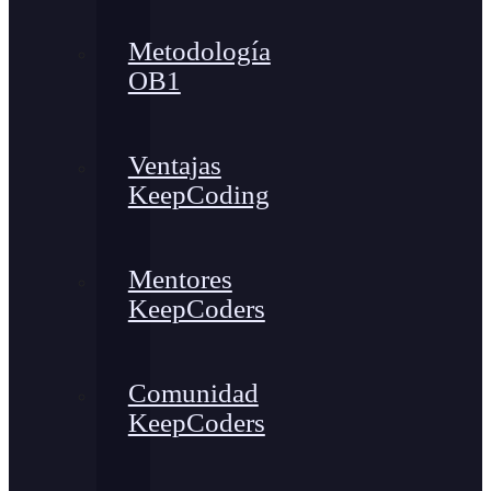
Metodología
OB1
Ventajas
KeepCoding
Mentores
KeepCoders
Comunidad
KeepCoders