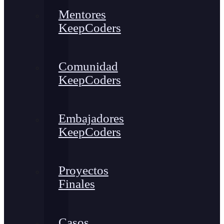
Mentores
KeepCoders
Comunidad
KeepCoders
Embajadores
KeepCoders
Proyectos
Finales
Casos