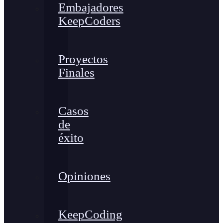
Embajadores
KeepCoders
Proyectos
Finales
Casos
de
éxito
Opiniones
KeepCoding