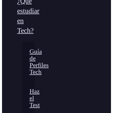
¿Qué
estudiar
en
Tech?
Guía
de
Perfiles
Tech
Haz
el
Test