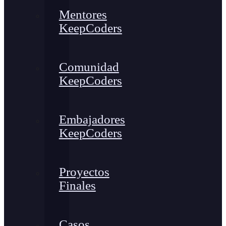
Mentores
KeepCoders
Comunidad
KeepCoders
Embajadores
KeepCoders
Proyectos
Finales
Casos