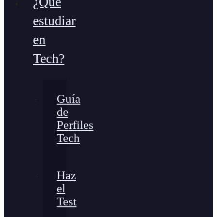
¿Qué
estudiar
en
Tech?
Guía
de
Perfiles
Tech
Haz
el
Test