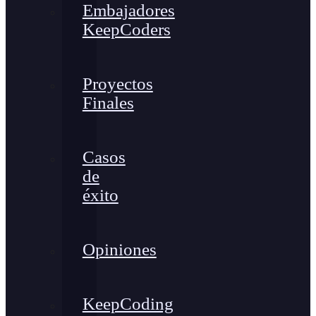
Embajadores
KeepCoders
Proyectos
Finales
Casos
de
éxito
Opiniones
KeepCoding