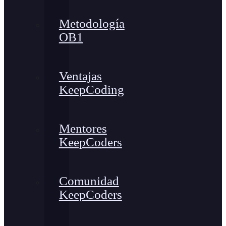
Metodología
OB1
Ventajas
KeepCoding
Mentores
KeepCoders
Comunidad
KeepCoders