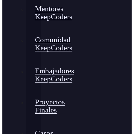
Mentores
KeepCoders
Comunidad
KeepCoders
Embajadores
KeepCoders
Proyectos
Finales
Casos