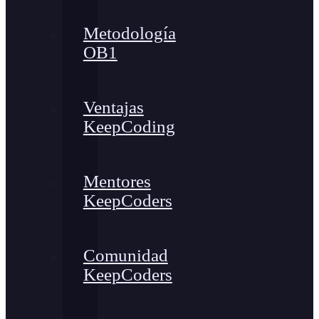
Metodología
OB1
Ventajas
KeepCoding
Mentores
KeepCoders
Comunidad
KeepCoders