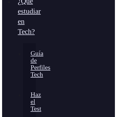
¿Qué
estudiar
en
Tech?
Guía
de
Perfiles
Tech
Haz
el
Test