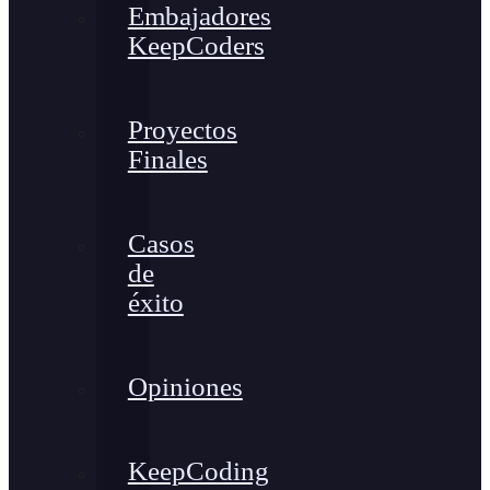
Embajadores
KeepCoders
Proyectos
Finales
Casos
de
éxito
Opiniones
KeepCoding