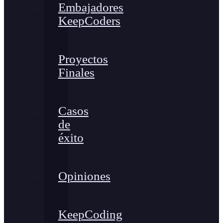
Embajadores
KeepCoders
Proyectos
Finales
Casos
de
éxito
Opiniones
KeepCoding