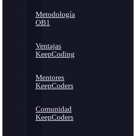
Metodología
OB1
Ventajas
KeepCoding
Mentores
KeepCoders
Comunidad
KeepCoders