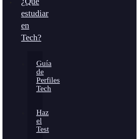
¿Qué
estudiar
en
Tech?
Guía
de
Perfiles
Tech
Haz
el
Test