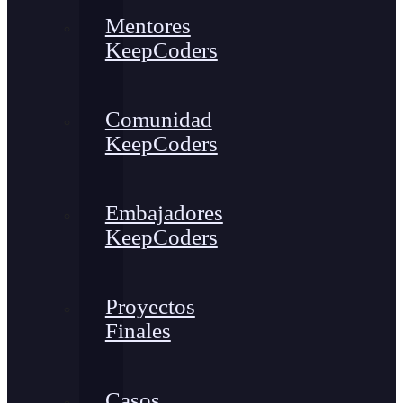
Mentores
KeepCoders
Comunidad
KeepCoders
Embajadores
KeepCoders
Proyectos
Finales
Casos