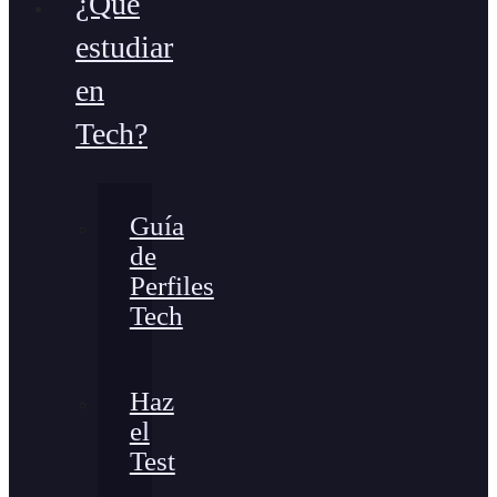
¿Qué
estudiar
en
Tech?
Guía
de
Perfiles
Tech
Haz
el
Test