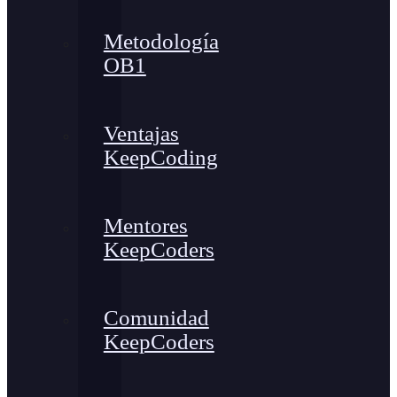
Metodología
OB1
Ventajas
KeepCoding
Mentores
KeepCoders
Comunidad
KeepCoders