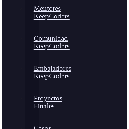
Mentores
KeepCoders
Comunidad
KeepCoders
Embajadores
KeepCoders
Proyectos
Finales
Casos