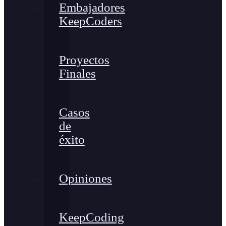
Embajadores
KeepCoders
Proyectos
Finales
Casos
de
éxito
Opiniones
KeepCoding