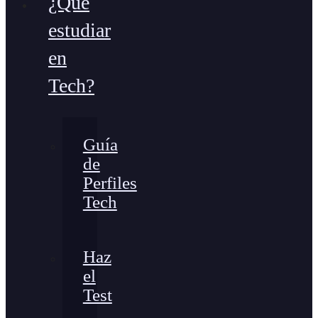
¿Qué
estudiar
en
Tech?
Guía
de
Perfiles
Tech
Haz
el
Test