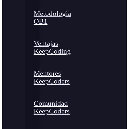
Metodología
OB1
Ventajas
KeepCoding
Mentores
KeepCoders
Comunidad
KeepCoders