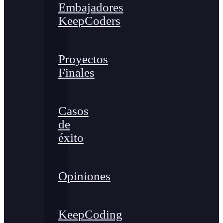
Embajadores
KeepCoders
Proyectos
Finales
Casos
de
éxito
Opiniones
KeepCoding