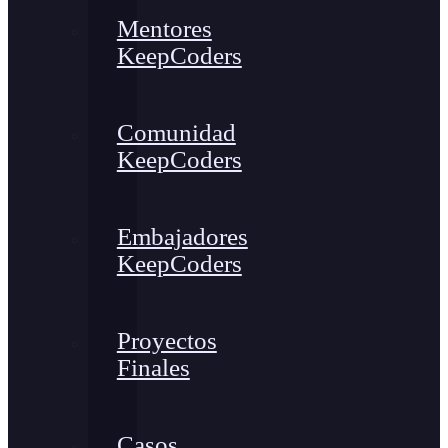
Mentores
KeepCoders
Comunidad
KeepCoders
Embajadores
KeepCoders
Proyectos
Finales
Casos