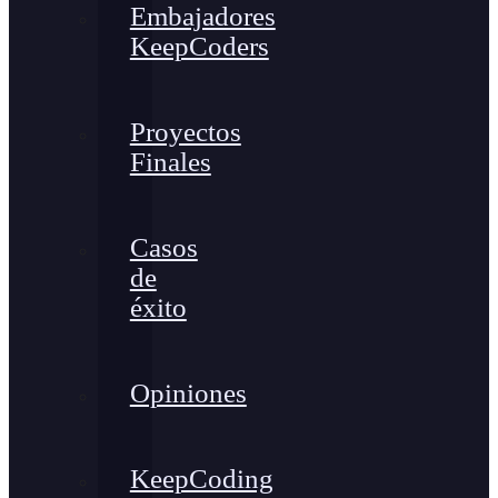
Embajadores
KeepCoders
Proyectos
Finales
Casos
de
éxito
Opiniones
KeepCoding