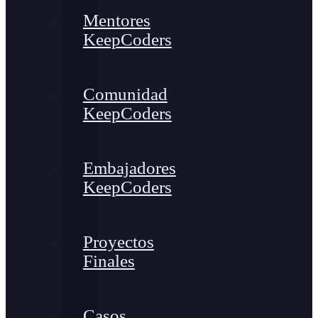
Mentores
KeepCoders
Comunidad
KeepCoders
Embajadores
KeepCoders
Proyectos
Finales
Casos