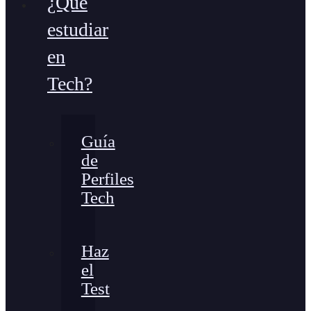
¿Qué
estudiar
en
Tech?
Guía
de
Perfiles
Tech
Haz
el
Test