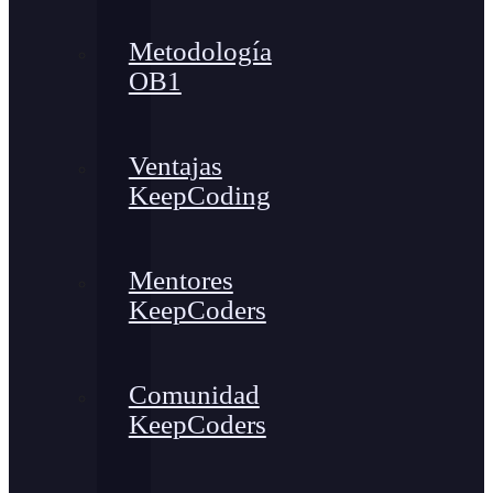
Metodología
OB1
Ventajas
KeepCoding
Mentores
KeepCoders
Comunidad
KeepCoders