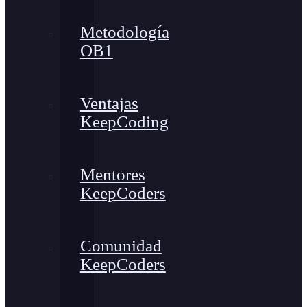
Metodología
OB1
Ventajas
KeepCoding
Mentores
KeepCoders
Comunidad
KeepCoders