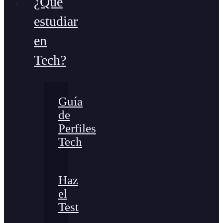
¿Qué
estudiar
en
Tech?
Guía
de
Perfiles
Tech
Haz
el
Test