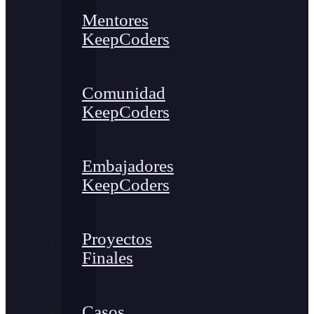
Mentores
KeepCoders
Comunidad
KeepCoders
Embajadores
KeepCoders
Proyectos
Finales
Casos