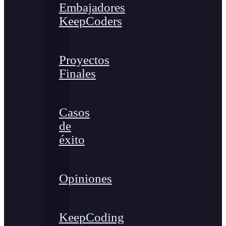
Embajadores
KeepCoders
Proyectos
Finales
Casos
de
éxito
Opiniones
KeepCoding