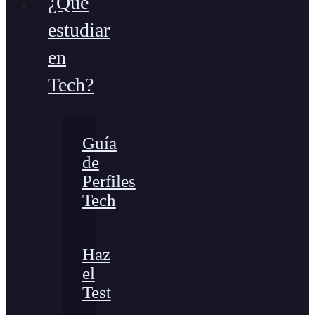
¿Qué
estudiar
en
Tech?
Guía
de
Perfiles
Tech
Haz
el
Test