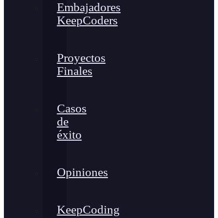
Embajadores
KeepCoders
Proyectos
Finales
Casos
de
éxito
Opiniones
KeepCoding