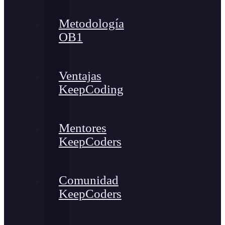
Metodología
OB1
Ventajas
KeepCoding
Mentores
KeepCoders
Comunidad
KeepCoders