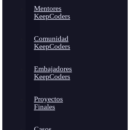
Mentores
KeepCoders
Comunidad
KeepCoders
Embajadores
KeepCoders
Proyectos
Finales
Casos