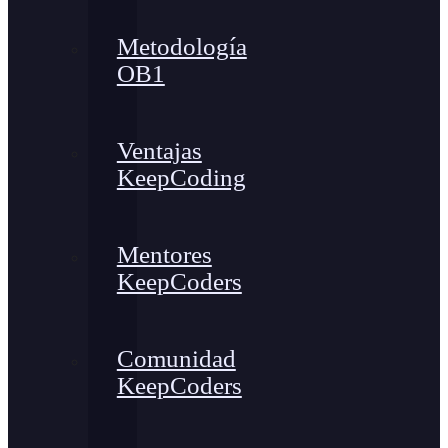
Metodología
OB1
Ventajas
KeepCoding
Mentores
KeepCoders
Comunidad
KeepCoders