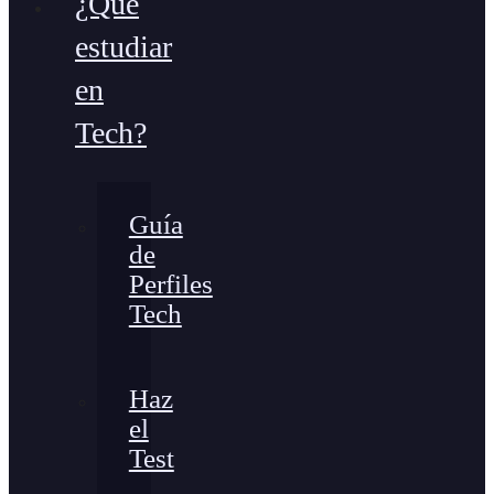
¿Qué
estudiar
en
Tech?
Guía
de
Perfiles
Tech
Haz
el
Test