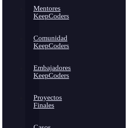
Mentores
KeepCoders
Comunidad
KeepCoders
Embajadores
KeepCoders
Proyectos
Finales
Casos