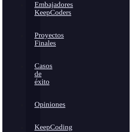
Embajadores
KeepCoders
Proyectos
Finales
Casos
de
éxito
Opiniones
KeepCoding