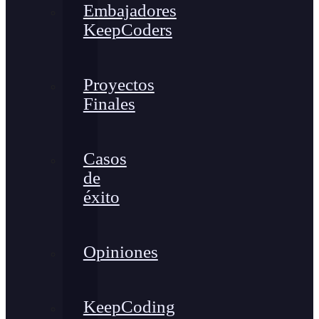
Embajadores
KeepCoders
Proyectos
Finales
Casos
de
éxito
Opiniones
KeepCoding