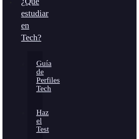
¿Qué
estudiar
en
Tech?
Guía
de
Perfiles
Tech
Haz
el
Test