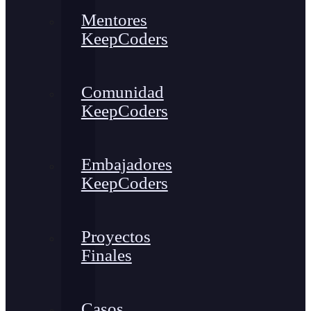
Mentores
KeepCoders
Comunidad
KeepCoders
Embajadores
KeepCoders
Proyectos
Finales
Casos