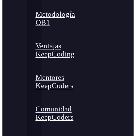
Metodología
OB1
Ventajas
KeepCoding
Mentores
KeepCoders
Comunidad
KeepCoders