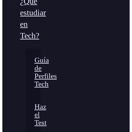
¿Qué
estudiar
en
Tech?
Guía
de
Perfiles
Tech
Haz
el
Test