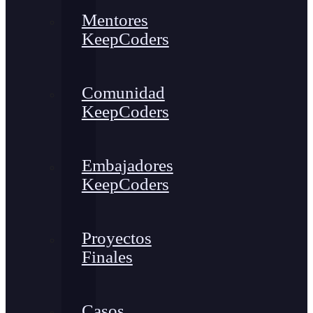
Mentores
KeepCoders
Comunidad
KeepCoders
Embajadores
KeepCoders
Proyectos
Finales
Casos