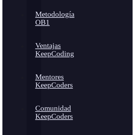
Metodología
OB1
Ventajas
KeepCoding
Mentores
KeepCoders
Comunidad
KeepCoders