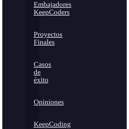
Embajadores
KeepCoders
Proyectos
Finales
Casos
de
éxito
Opiniones
KeepCoding