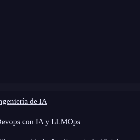
modificación:
15 de marzo de 2024 |
Tiempo de L
g
»
Los valores especiales Infinity y NaN en JavaScript
geniería de IA
Devops con IA y LLMOps