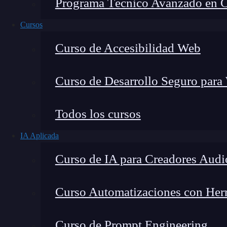
Programa Técnico Avanzado en Cib
Cursos
Curso de Accesibilidad Web
Curso de Desarrollo Seguro para
Todos los cursos
IA Aplicada
Lucia Gómez Salgado
Curso de IA para Creadores Audi
Contribuyo a acercar la realidad del sector tecno
visión de mercado y experiencia directa en proces
Curso Automatizaciones con Herra
Curso de Prompt Engineering