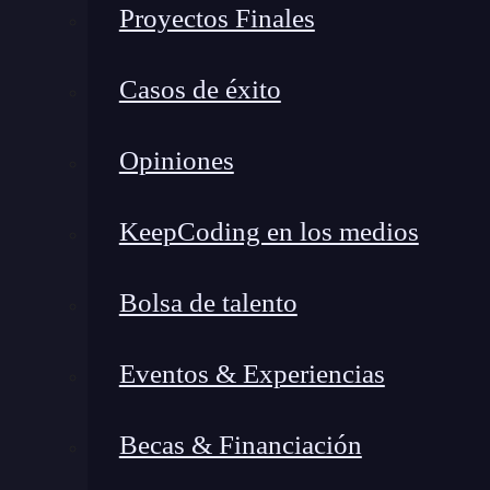
Proyectos Finales
Casos de éxito
Opiniones
¿Qué es Infinity en JavaScript?
KeepCoding en los medios
En el universo de
JavaScript
,
Infinity es un va
Se utiliza para representar números que exceden
Bolsa de talento
manejar. Por ejemplo, si realizas una operaci
puede ser útil en situaciones donde necesitas 
Eventos & Experiencias
tiene un límite definido.
El misterioso NaN: Not a Number
Becas & Financiación
Por otro lado,
NaN significa «Not a Number»,