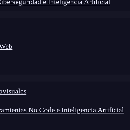
erseguridad e Inteligencia Artificial
 Web
ovisuales
lógico a nuevos profesionales, combinando conocimiento práctico,
os de transformación profesional.
mientas No Code e Inteligencia Artificial