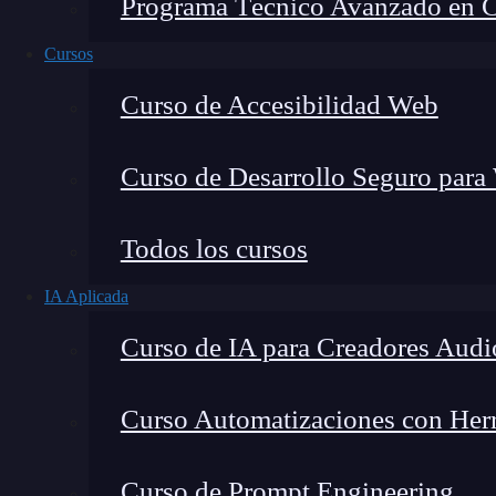
Programa Técnico Avanzado en Cib
Cursos
Curso de Accesibilidad Web
Curso de Desarrollo Seguro para
Lucia Gómez Salgado
Todos los cursos
Contribuyo a acercar la realidad del sector tecno
IA Aplicada
visión de mercado y experiencia directa en proces
Curso de IA para Creadores Audi
Curso Automatizaciones con Herra
Insertar un SVG en React es
una forma de añ
Curso de Prompt Engineering