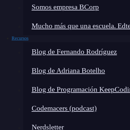
encuentran en un archivo que hemos llamado
h
Somos empresa BCorp
de nuestra aplicación SVG react al utilizar l
Mucho más que una escuela. Edte
import logo from '../../assets/twitter.s
function Header ( ) {

Recursos
return (

Blog de Fernando Rodríguez
<header>

<div>

Blog de Adriana Botelho
<img src={logo}></img>

</div>

Blog de Programación KeepCodi
<nav></nav>

</header>

Codemacers (podcast)
);

}
Nerdsletter