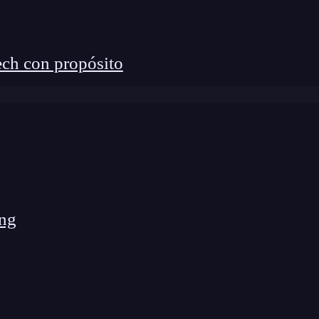
eader.js
,
que se encarga de estructurar la cabecera
a opción de importar svg react.
ch con propósito
vg';

ng