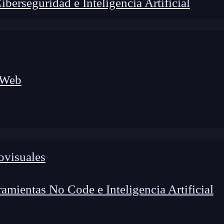
erseguridad e Inteligencia Artificial
 Web
lógico a nuevos profesionales, combinando conocimiento práctico,
os de transformación profesional.
ovisuales
mientas No Code e Inteligencia Artificial
adir
logos
e iconos a nuestras aplicaciones creadas