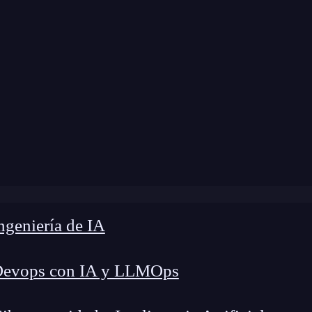
Home
»
Blog
»
Insertar un SVG en React
geniería de IA
Devops con IA y LLMOps