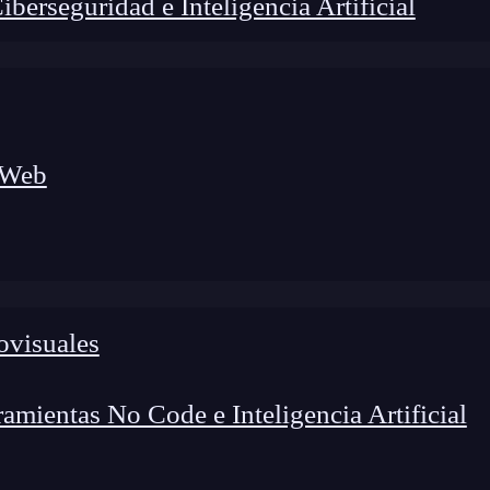
erseguridad e Inteligencia Artificial
 Web
ovisuales
lógico a nuevos profesionales, combinando conocimiento práctico,
os de transformación profesional.
mientas No Code e Inteligencia Artificial