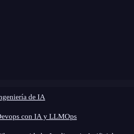
dificación:
26 de septiembre de 2024 |
Tiempo de
»
Realiza instalación de dependencias con npm paso a paso
geniería de IA
Devops con IA y LLMOps