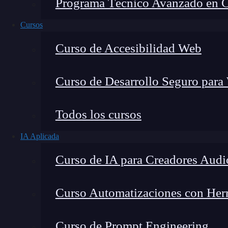
Programa Técnico Avanzado en Cib
Cursos
Curso de Accesibilidad Web
Curso de Desarrollo Seguro para
Todos los cursos
IA Aplicada
Lucia Gómez Salgado
Curso de IA para Creadores Audi
Contribuyo a acercar la realidad del sector tecno
visión de mercado y experiencia directa en proces
Curso Automatizaciones con Herra
Curso de Prompt Engineering