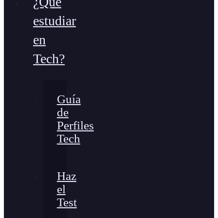
¿Qué
estudiar
en
Tech?
Guía
de
Perfiles
Tech
Haz
el
Test