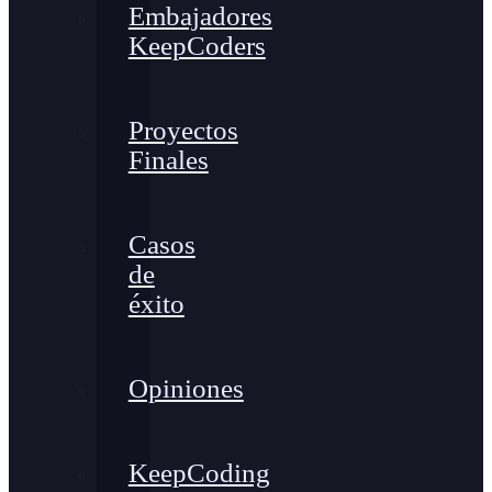
Embajadores
KeepCoders
Proyectos
Finales
Casos
de
éxito
Opiniones
KeepCoding