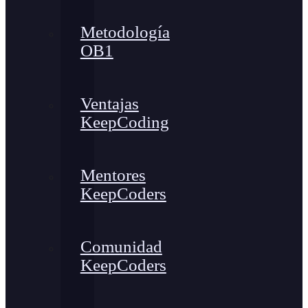
Metodología
OB1
Ventajas
KeepCoding
Mentores
KeepCoders
Comunidad
KeepCoders