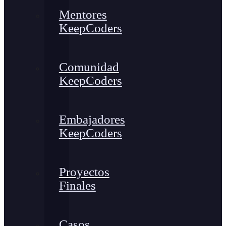
Mentores
KeepCoders
Comunidad
KeepCoders
Embajadores
KeepCoders
Proyectos
Finales
Casos