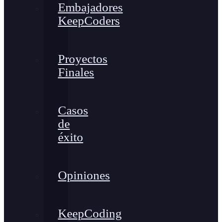
Embajadores
KeepCoders
Proyectos
Finales
Casos
de
éxito
Opiniones
KeepCoding