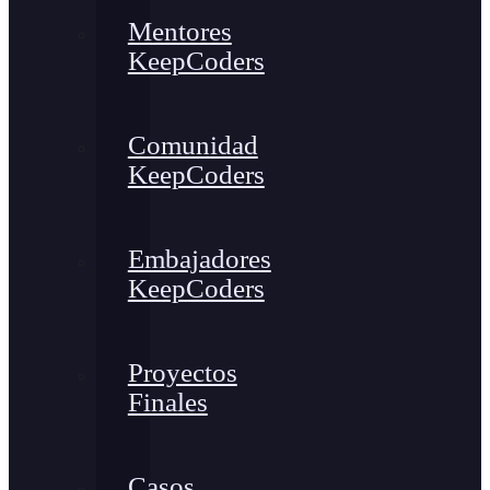
Mentores
KeepCoders
Comunidad
KeepCoders
Embajadores
KeepCoders
Proyectos
Finales
Casos