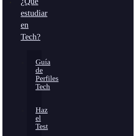
¿Qué
estudiar
en
Tech?
Guía
de
Perfiles
Tech
Haz
el
Test