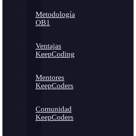
Metodología
OB1
Ventajas
KeepCoding
Mentores
KeepCoders
Comunidad
KeepCoders