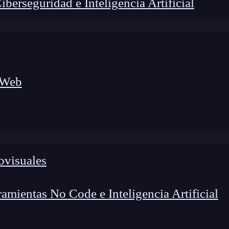
erseguridad e Inteligencia Artificial
 Web
ovisuales
foco en el desarrollo de talento y el análisis del sector
o evolucionan las tecnologías, qué competencias demanda el
 el entorno tech.
mientas No Code e Inteligencia Artificial