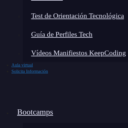
JOIN ON
Test de Orientación Tecnológica
leftTime
BETWEEN
rightTime
AND
rightTime +
INTERVAL 
Guía de Perfiles Tech
Vídeos Manifiestos KeepCoding
Condiciones en ventana de tiempo:
para
Aula virtual
rango restringido de tiempo
, por medio 
Solicita Información
pertenecen a esta secuencia.
JOIN ON
leftTimeWindow = rightTimeW
Bootcamps
Finalmente, lo que logra cada una de estas con