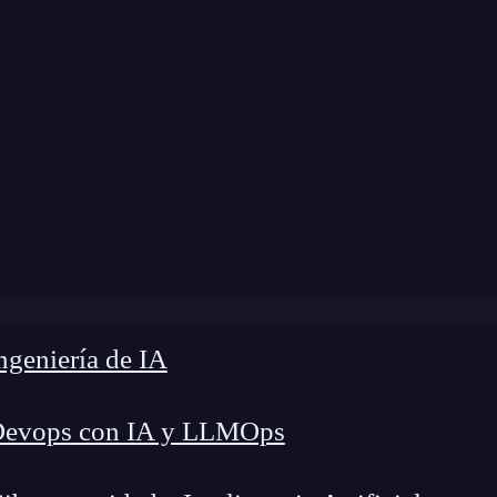
a modificación:
6 de junio de 2024 |
Tiempo de L
»
¿Cómo funciona Joins en Spark Structured Streaming?
geniería de IA
Devops con IA y LLMOps