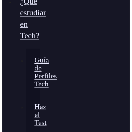
¿Qué
estudiar
en
Tech?
Guía
de
Perfiles
Tech
Haz
el
Test