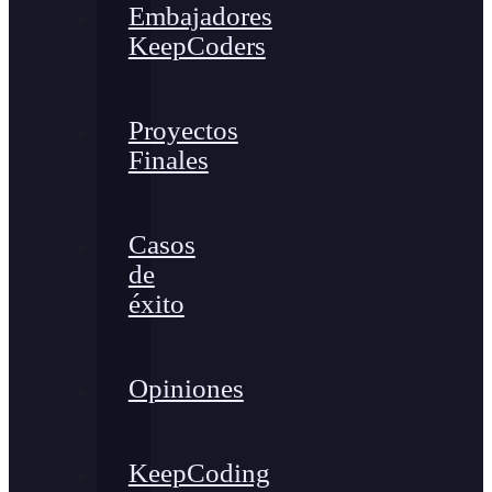
Embajadores
KeepCoders
Proyectos
Finales
Casos
de
éxito
Opiniones
KeepCoding