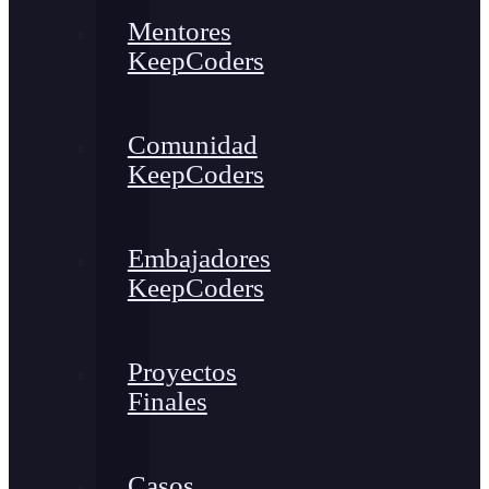
Mentores
KeepCoders
Comunidad
KeepCoders
Embajadores
KeepCoders
Proyectos
Finales
Casos