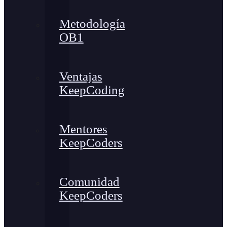
Metodología
OB1
Ventajas
KeepCoding
Mentores
KeepCoders
Comunidad
KeepCoders