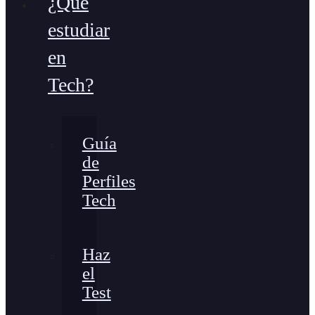
¿Qué
estudiar
en
Tech?
Guía
de
Perfiles
Tech
Haz
el
Test