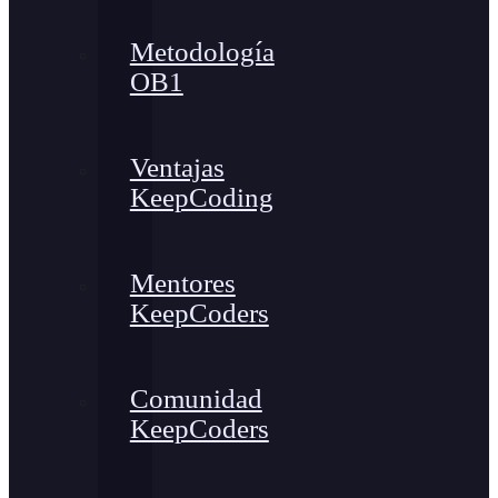
Metodología
OB1
Ventajas
KeepCoding
Mentores
KeepCoders
Comunidad
KeepCoders