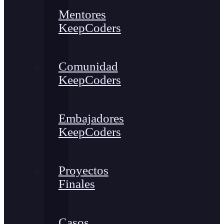
Mentores
KeepCoders
Comunidad
KeepCoders
Embajadores
KeepCoders
Proyectos
Finales
Casos