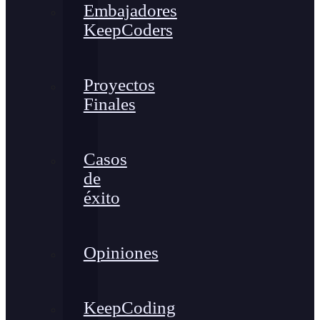
Embajadores
KeepCoders
Proyectos
Finales
Casos
de
éxito
Opiniones
KeepCoding