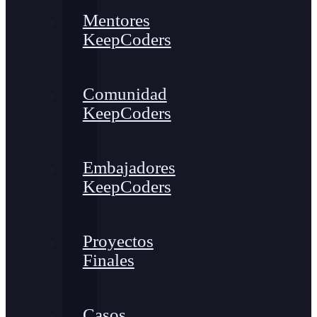
Mentores
KeepCoders
Comunidad
KeepCoders
Embajadores
KeepCoders
Proyectos
Finales
Casos