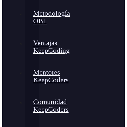
Metodología
OB1
Ventajas
KeepCoding
Mentores
KeepCoders
Comunidad
KeepCoders