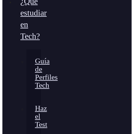
¿Qué
estudiar
en
Tech?
Guía
de
Perfiles
Tech
Haz
el
Test