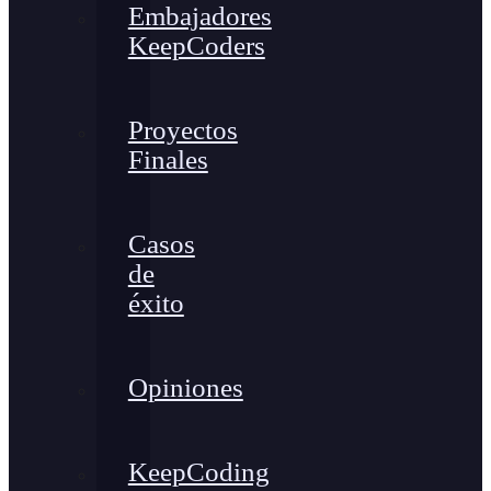
Embajadores
KeepCoders
Proyectos
Finales
Casos
de
éxito
Opiniones
KeepCoding