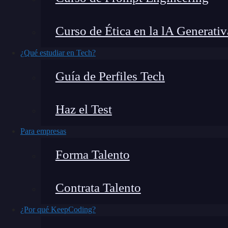
¿Sabes cuáles son los métodos de respuesta en
Curso de Ética en la lA Generativ
de aplicaciones web rápido y minimalista para
Uno de los aspectos más importantes en el de
¿Qué estudiar en Tech?
capacidad de manejar las respuestas a las sol
Guía de Perfiles Tech
exploraremos los métodos de respuesta más usa
construir aplicaciones web eficientes y efectiva
Haz el Test
Para empresas
Forma Talento
Contrata Talento
¿Por qué KeepCoding?