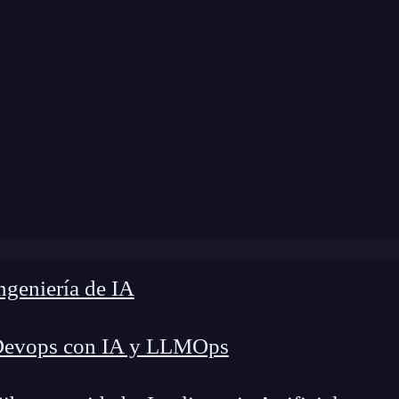
modificación:
18 de marzo de 2024 |
Tiempo de L
log
»
Métodos de respuesta en Express.js más usados
geniería de IA
Devops con IA y LLMOps