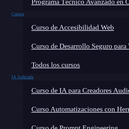
Programa Técnico Avanzado en Cib
Cursos
Curso de Accesibilidad Web
Curso de Desarrollo Seguro para
Todos los cursos
IA Aplicada
Lucia Gómez Salgado
Curso de IA para Creadores Audi
Contribuyo a acercar la realidad del sector tecno
visión de mercado y experiencia directa en proces
Curso Automatizaciones con Herra
Curso de Prompt Engineering