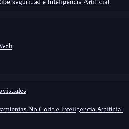
erseguridad e Inteligencia Artificial
 Web
ovisuales
lógico a nuevos profesionales, combinando conocimiento práctico,
os de transformación profesional.
mientas No Code e Inteligencia Artificial