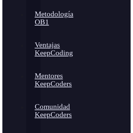
Metodología
OB1
Ventajas
KeepCoding
Mentores
KeepCoders
Comunidad
KeepCoders