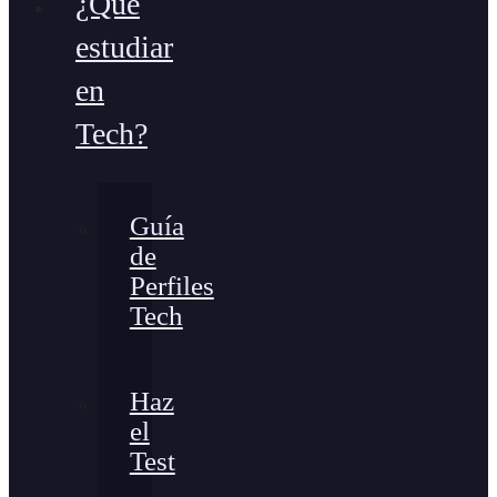
¿Qué
estudiar
en
Tech?
Guía
de
Perfiles
Tech
Haz
el
Test