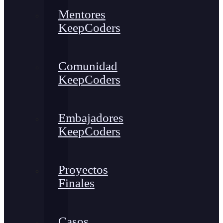
Mentores
KeepCoders
Comunidad
KeepCoders
Embajadores
KeepCoders
Proyectos
Finales
Casos