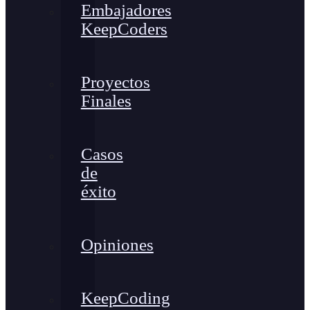
Embajadores
KeepCoders
Proyectos
Finales
Casos
de
éxito
Opiniones
KeepCoding