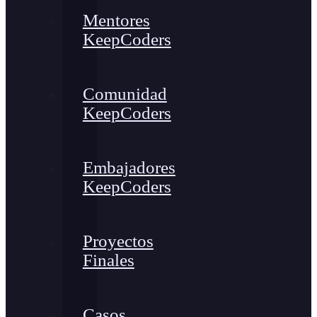
Mentores
KeepCoders
Comunidad
KeepCoders
Embajadores
KeepCoders
Proyectos
Finales
Casos