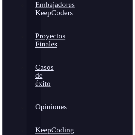
Embajadores
KeepCoders
Proyectos
Finales
Casos
de
éxito
Opiniones
KeepCoding