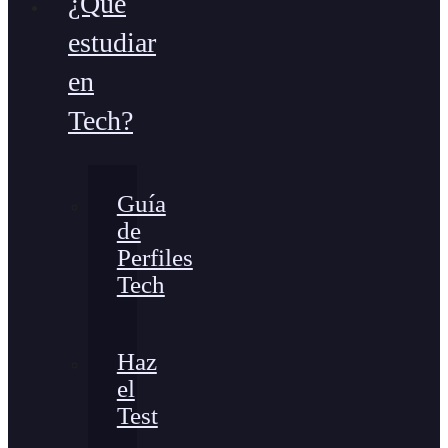
¿Qué
estudiar
en
Tech?
Guía
de
Perfiles
Tech
Haz
el
Test