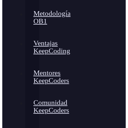
Metodología
OB1
Ventajas
KeepCoding
Mentores
KeepCoders
Comunidad
KeepCoders