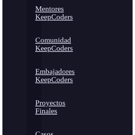
Mentores
KeepCoders
Comunidad
KeepCoders
Embajadores
KeepCoders
Proyectos
Finales
Casos