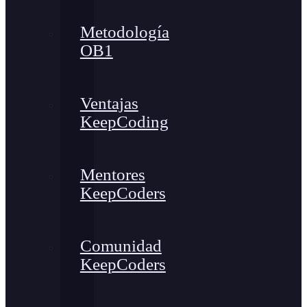
Metodología
OB1
Ventajas
KeepCoding
Mentores
KeepCoders
Comunidad
KeepCoders