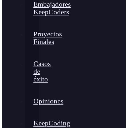
Embajadores
KeepCoders
Proyectos
Finales
Casos
de
éxito
Opiniones
KeepCoding