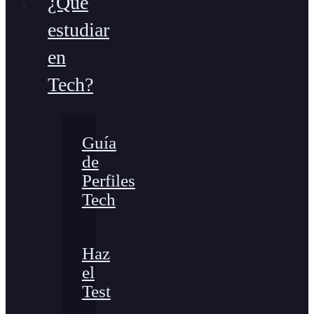
¿Qué
estudiar
en
Tech?
Guía
de
Perfiles
Tech
Haz
el
Test