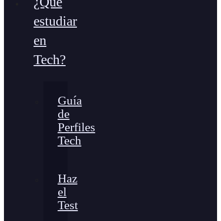
¿Qué
estudiar
en
Tech?
Guía
de
Perfiles
Tech
Haz
el
Test