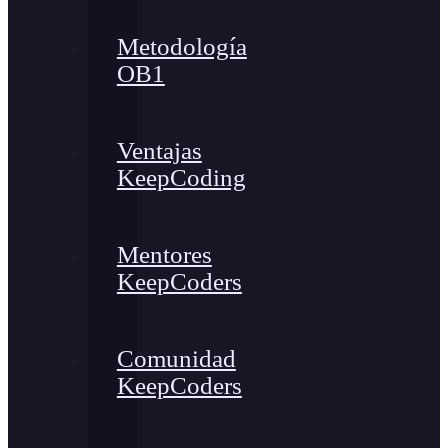
Metodología
OB1
Ventajas
KeepCoding
Mentores
KeepCoders
Comunidad
KeepCoders