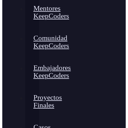
Mentores
KeepCoders
Comunidad
KeepCoders
Embajadores
KeepCoders
Proyectos
Finales
Casos