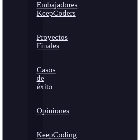
Embajadores
KeepCoders
Proyectos
Finales
Casos
de
éxito
Opiniones
KeepCoding