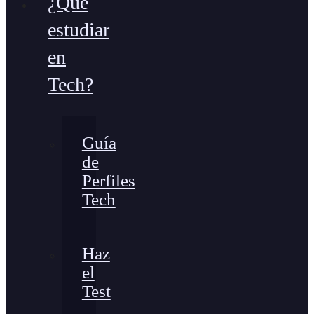
¿Qué
estudiar
en
Tech?
Guía
de
Perfiles
Tech
Haz
el
Test