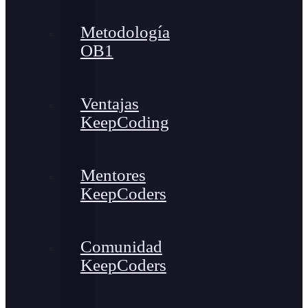
Metodología
OB1
Ventajas
KeepCoding
Mentores
KeepCoders
Comunidad
KeepCoders