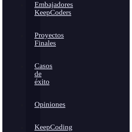
Embajadores
KeepCoders
Proyectos
Finales
Casos
de
éxito
Opiniones
KeepCoding