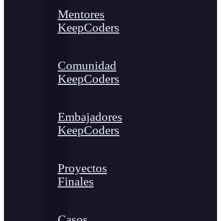
Mentores
KeepCoders
Comunidad
KeepCoders
Embajadores
KeepCoders
Proyectos
Finales
Casos