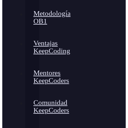
Metodología
OB1
Ventajas
KeepCoding
Mentores
KeepCoders
Comunidad
KeepCoders