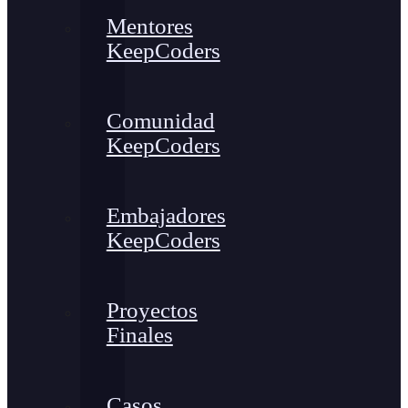
Mentores
KeepCoders
Comunidad
KeepCoders
Embajadores
KeepCoders
Proyectos
Finales
Casos