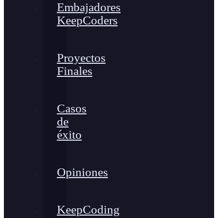
Embajadores
KeepCoders
Proyectos
Finales
Casos
de
éxito
Opiniones
KeepCoding