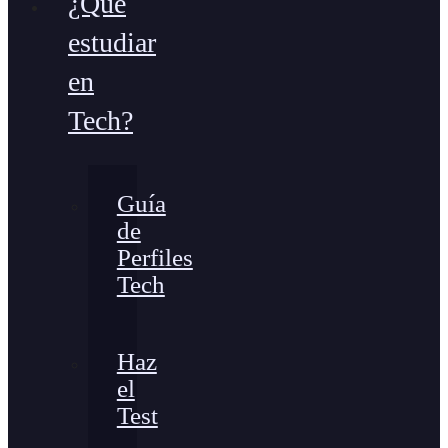
¿Qué
estudiar
en
Tech?
Guía
de
Perfiles
Tech
Haz
el
Test