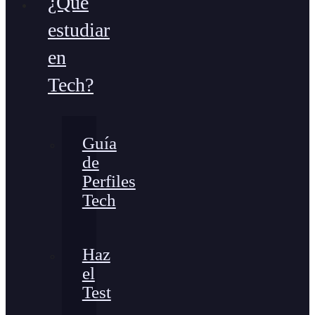
¿Qué
estudiar
en
Tech?
Guía
de
Perfiles
Tech
Haz
el
Test