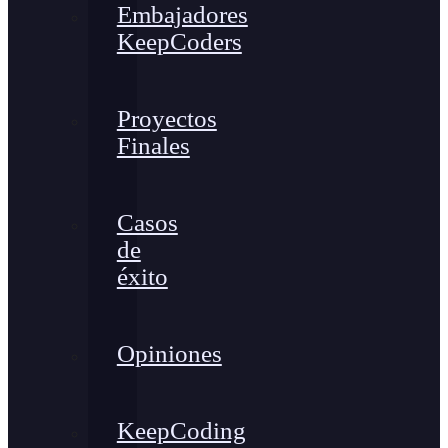
Embajadores
KeepCoders
Proyectos
Finales
Casos
de
éxito
Opiniones
KeepCoding