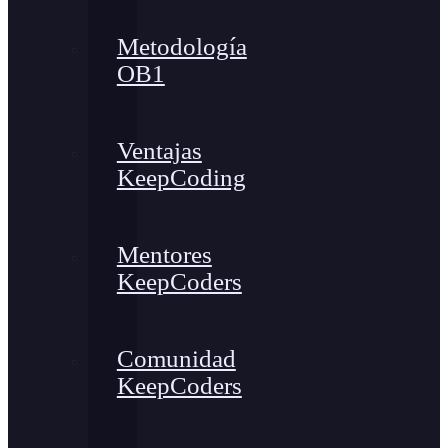
Metodología
OB1
Ventajas
KeepCoding
Mentores
KeepCoders
Comunidad
KeepCoders