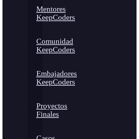
Mentores
KeepCoders
Comunidad
KeepCoders
Embajadores
KeepCoders
Proyectos
Finales
Casos