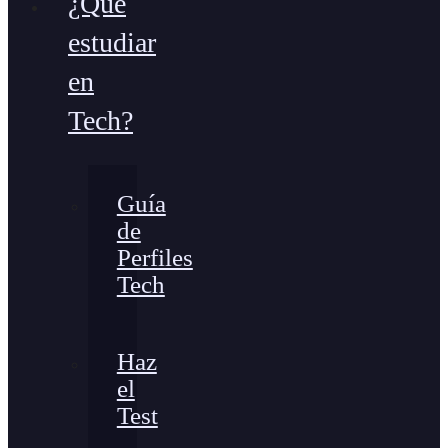
¿Qué
estudiar
en
Tech?
Guía
de
Perfiles
Tech
Haz
el
Test