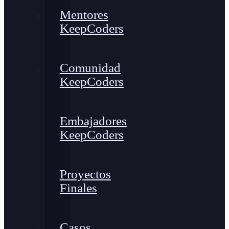
Mentores
KeepCoders
Comunidad
KeepCoders
Embajadores
KeepCoders
Proyectos
Finales
Casos