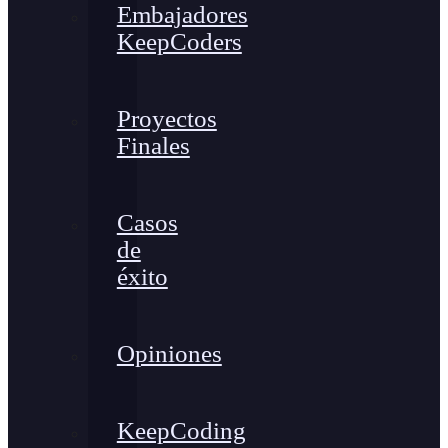
Embajadores
KeepCoders
Proyectos
Finales
Casos
de
éxito
Opiniones
KeepCoding