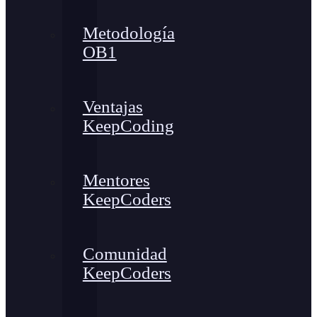
Metodología
OB1
Ventajas
KeepCoding
Mentores
KeepCoders
Comunidad
KeepCoders