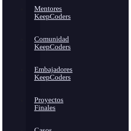
Mentores
KeepCoders
Comunidad
KeepCoders
Embajadores
KeepCoders
Proyectos
Finales
Casos