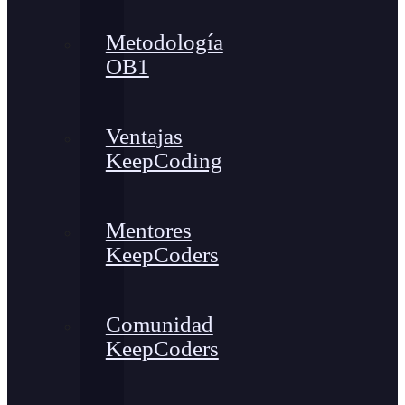
Metodología
OB1
Ventajas
KeepCoding
Mentores
KeepCoders
Comunidad
KeepCoders