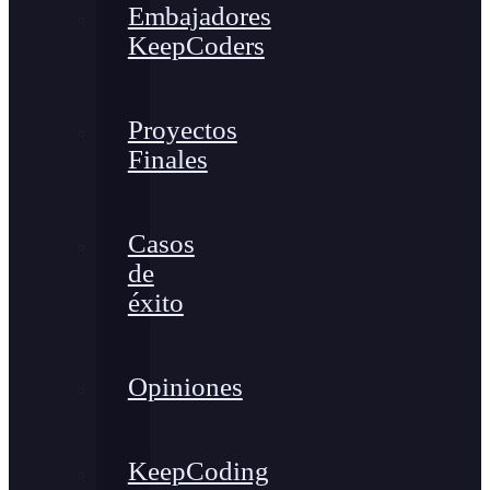
Embajadores
KeepCoders
Proyectos
Finales
Casos
de
éxito
Opiniones
KeepCoding