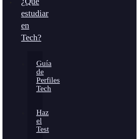
¿Qué
estudiar
en
Tech?
Guía
de
Perfiles
Tech
Haz
el
Test