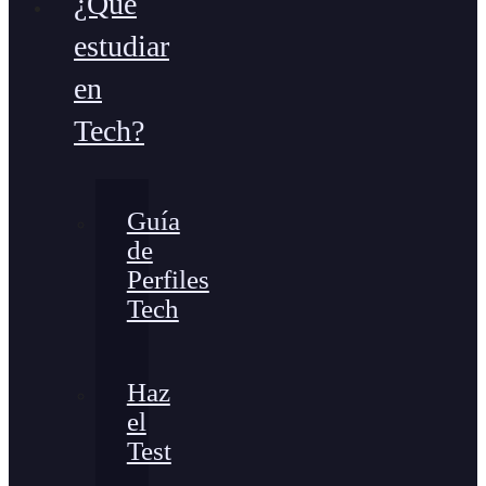
¿Qué
estudiar
en
Tech?
Guía
de
Perfiles
Tech
Haz
el
Test