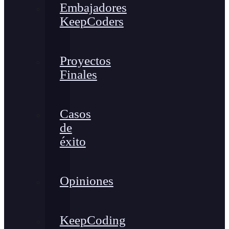
Embajadores
KeepCoders
Proyectos
Finales
Casos
de
éxito
Opiniones
KeepCoding