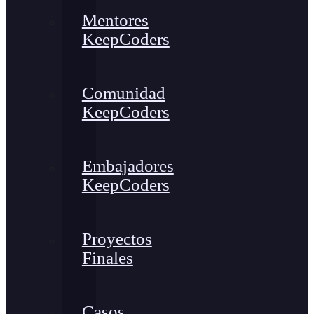
Mentores
KeepCoders
Comunidad
KeepCoders
Embajadores
KeepCoders
Proyectos
Finales
Casos