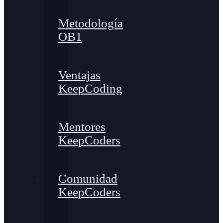
Metodología
OB1
Ventajas
KeepCoding
Mentores
KeepCoders
Comunidad
KeepCoders