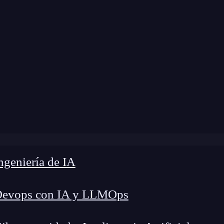
 modificación:
26 de junio de 2024 |
Tiempo de L
ómo organizar archivos CSS en proyectos web paso a pas
geniería de IA
Devops con IA y LLMOps