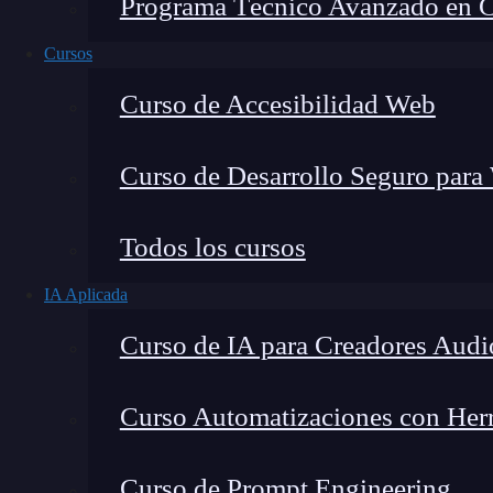
Programa Técnico Avanzado en Cib
Cursos
Curso de Accesibilidad Web
Curso de Desarrollo Seguro para
Todos los cursos
IA Aplicada
Lucia Gómez Salgado
Curso de IA para Creadores Audi
Contribuyo a acercar la realidad del sector tecno
visión de mercado y experiencia directa en proces
Curso Automatizaciones con Herra
Curso de Prompt Engineering