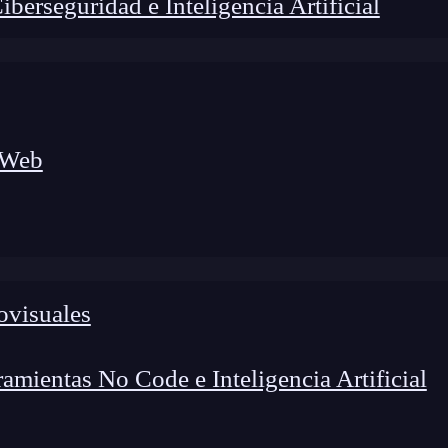
erseguridad e Inteligencia Artificial
 Web
ovisuales
lógico a nuevos profesionales, combinando conocimiento práctico,
os de transformación profesional.
mientas No Code e Inteligencia Artificial